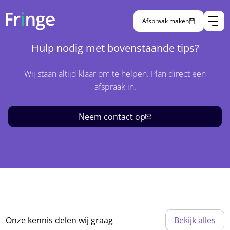
home
/
functioneel beheerder
Afspraak maken
Hulp nodig met bovenstaande tips?
Wij staan altijd klaar om te helpen. Plan direct een
afspraak in.
Neem contact op
Onze kennis delen wij graag
Bekijk alles