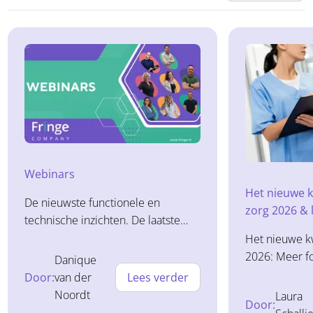
Webinars
Het nieuwe k
De nieuwste functionele en
zorg 2026 & 
technische inzichten. De laatste
ontwikkelingen lerend kwalificeren
Het nieuwe kw
en programmatisch toetsen.
2026: Meer fo
Danique
Brightspace vaardigheden naar een
lerend kwalif
Door:
van der
Lees verder
hoger niveau. Onze webinar lerend
aan een nieuw
Noordt
Laura
Door:
kwalificeren In onze webinar over
kwam niet all