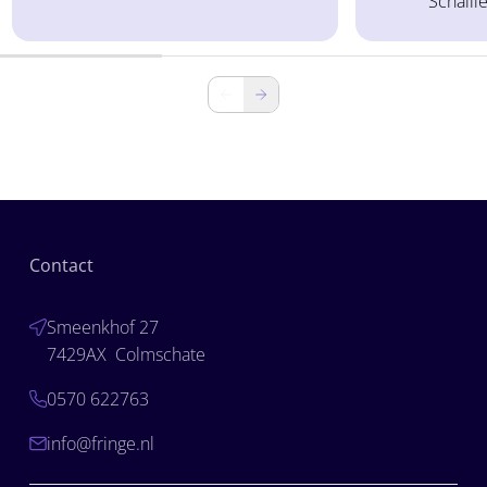
Schalli
lerend kwalificeren gingen we in op
onderwijs, ma
hoe mbo-instellingen de stap
werkveld. Zor
maken van traditioneel toetsen
praktijkoplei
naar het zichtbaar maken van
gaven aan da
ontwikkeling. In plaats van één
dossier onvo
examenmoment verzamel je […]
aan de realite
zorg vraagt v
Contact
Smeenkhof 27
7429AX Colmschate
0570 622763
info@fringe.nl