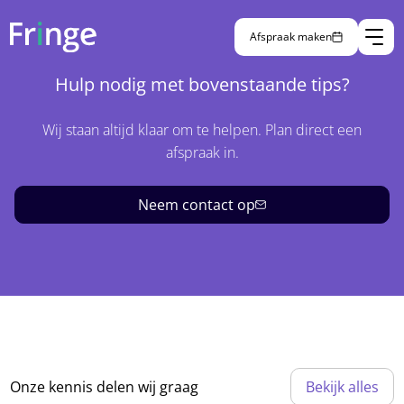
home
/
niet gecategoriseerd
Afspraak maken
Hulp nodig met bovenstaande tips?
Wij staan altijd klaar om te helpen. Plan direct een
afspraak in.
Neem contact op
Onze kennis delen wij graag
Bekijk alles