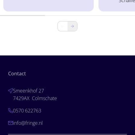
Schalli
lerend kwalificeren gingen we in op
onderwijs, ma
hoe mbo-instellingen de stap
werkveld. Zor
maken van traditioneel toetsen
praktijkoplei
naar het zichtbaar maken van
gaven aan da
ontwikkeling. In plaats van één
dossier onvo
examenmoment verzamel je […]
aan de realite
zorg vraagt v
Contact
Smeenkhof 27
7429AX Colmschate
0570 622763
info@fringe.nl