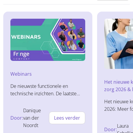
Webinars
Het nieuwe k
De nieuwste functionele en
zorg 2026 & 
technische inzichten. De laatste
ontwikkelingen lerend kwalificeren
Het nieuwe kw
en programmatisch toetsen.
2026: Meer fo
Danique
Brightspace vaardigheden naar een
lerend kwalif
Door:
van der
Lees verder
hoger niveau. Onze webinar lerend
aan een nieuw
Noordt
Laura
Door:
kwalificeren In onze webinar over
kwam niet all